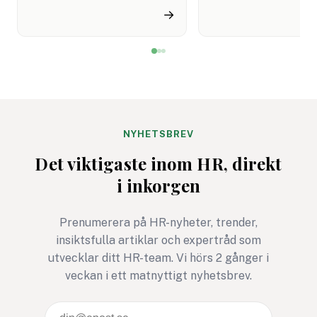
det om sommaren 2026.
skickas ut, svaren 
→
Sedan kom besked om att
in, resultaten prese
införandet i Sverige
och sedan blir det m
planeras att flyttas fram.
tyst. HR går vidare,
Många HR-team sitter
cheferna sitter med
därför med samma fråga:
siffrorna och
vad gäller egentligen nu?
medarbetarna märk
knappt någon skilln
NYHETSBREV
ska det inte vara. O
Det viktigaste inom HR, direkt
ändå ska lägga tid p
i inkorgen
mäta måste
undersökningen leda 
Prenumerera på HR-nyheter, trender,
något bättre. Annars
insiktsfulla artiklar och expertråd som
den mest HR-avdeln
utvecklar ditt HR-team. Vi hörs 2 gånger i
version av ett gymko
veckan i ett matnyttigt nyhetsbrev.
januari: full av goda
intentioner, men ga
snabbt bortglömd.