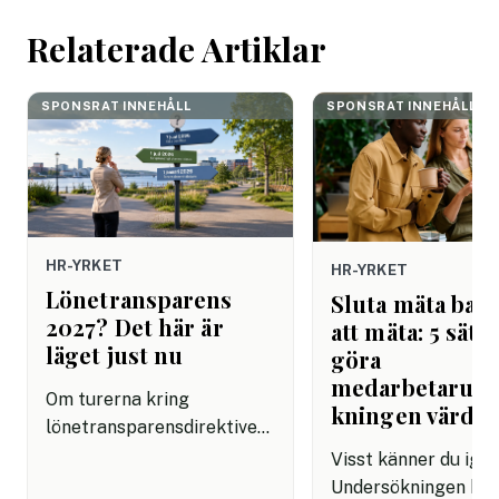
helgen. Efter seme
Relaterade Artiklar
SPONSRAT INNEHÅLL
SPONSRAT INNEHÅLL
HR-YRKET
HR-YRKET
Lönetransparens
Sluta mäta bara
2027? Det här är
att mäta: 5 sätt 
läget just nu
göra
medarbetarun
Om turerna kring
kningen värdef
lönetransparensdirektivet
har känts förvirrande är du
Visst känner du ige
inte ensam. Först talades
Undersökningen har