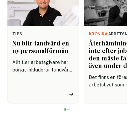
TIPS
KRÖNIKA
|
ARBETSMIL
Nu blir tandvård en
Återhämtning b
ny personalförmån
inte efter jobbe
den måste få pl
Allt fler arbetsgivare har
även under da
börjat inkluderar tandvård i
sina förmånspaket
Det finns en förestäl
samtidigt som nära en
arbetslivet som må
miljon svenskar uppger att
fortfarande styrs av. A
→
de avstår tandvård av
återhämtning är nå
ekonomiska skäl.
kommer senare. Efte
mötet. Efter sista
mejlet. Efter
arbetsdagen. Efte