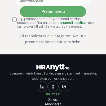
Prenumerera
Jag godkänner att HRnytt behandlar mina
personuppgifter enligt
personuppgiftspolicyn
och
samtycker till att få nyhetsbrev via e-post.
Vi respekterar din integritet. Avsluta
prenumerationen när som helst.
Sveriges nyhetstjänst för dig som arbetar med människor,
ledarskap och organisation.
HRNYTT
Om oss
Annonsera