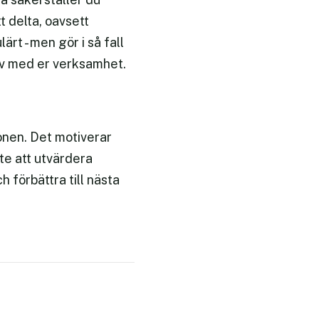
tt delta, oavsett
rt - men gör i så fall
stäv med er verksamhet.
onen. Det motiverar
te att utvärdera
h förbättra till nästa