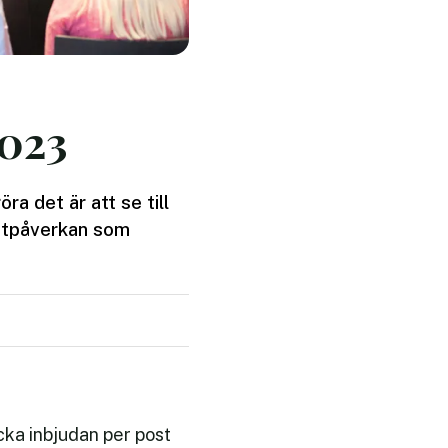
2023
ra det är att se till
matpåverkan som
icka inbjudan per post