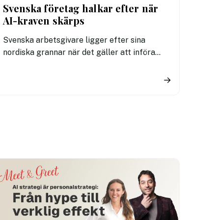
Svenska företag halkar efter när
AI-kraven skärps
Svenska arbetsgivare ligger efter sina
nordiska grannar när det gäller att införa
tydliga regler för användningen av AI. En ny
undersökning visar att fler svenska
→
kontorsarbetare än i Danmark och Finland
saknar riktlinjer för hur tekniken får
användas i arbetet.