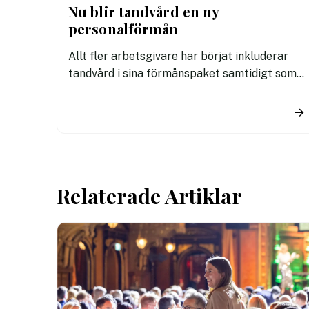
Nu blir tandvård en ny
personalförmån
Allt fler arbetsgivare har börjat inkluderar
tandvård i sina förmånspaket samtidigt som
nära en miljon svenskar uppger att de avstår
tandvård av ekonomiska skäl.
→
Relaterade Artiklar