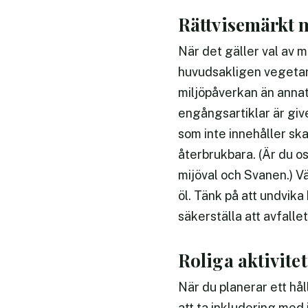
Rättvisemärkt 
När det gäller val av m
huvudsakligen vegetaris
miljöpåverkan än annat 
engångsartiklar är give
som inte innehåller ska
återbrukbara. (Är du o
mijöval och Svanen.) Vä
öl. Tänk på att undvika 
säkerställa att avfallet
Roliga aktivitet
När du planerar ett hå
att ta inkludering med 