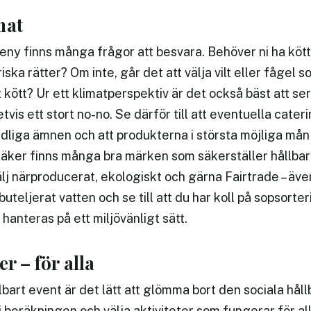
mat
eny finns många frågor att besvara. Behöver ni ha kött,
ka rätter? Om inte, går det att välja vilt eller fågel 
kött? Ur ett klimatperspektiv är det också bäst att ser
tvis ett stort no-no. Se därför till att eventuella cater
dliga ämnen och att produkterna i största möjliga mån 
säker finns många bra märken som säkerställer hållbar
lj närproducerat, ekologiskt och gärna Fairtrade – även
buteljerat vatten och se till att du har koll på sopsorter
 hanteras på ett miljövänligt sätt.
er – för alla
llbart event är det lätt att glömma bort den sociala h
i beräkningen och välja aktiviteter som fungerar för al