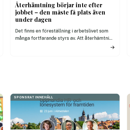
Återhämtning börjar inte efter
jobbet – den måste få plats även
under dagen
Det finns en föreställning i arbetslivet som
många fortfarande styrs av. Att återhämtning
är något som kommer senare. Efter sista
→
mötet. Efter sista mejlet. Efter
arbetsdagen. Efter helgen. Efter
semestern.
SPONSRAT INNEHÅLL