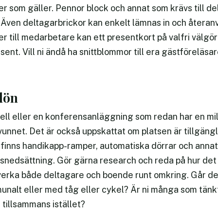
r som gäller. Pennor block och annat som krävs till de
ven deltagarbrickor kan enkelt lämnas in och återanv
er till medarbetare kan ett presentkort på valfri välg
nt. Vill ni ändå ha snittblommor till era gästföreläsare,
lön
tell eller en konferensanläggning som redan har en mil
 vunnet. Det är också uppskattat om platsen är tillgängl
 finns handikapp-ramper, automatiska dörrar och annat
snedsättning. Gör gärna research och reda på hur det
erka både deltagare och boende runt omkring. Går det a
nalt eller med tåg eller cykel? Är ni många som tänkt 
 tillsammans istället?