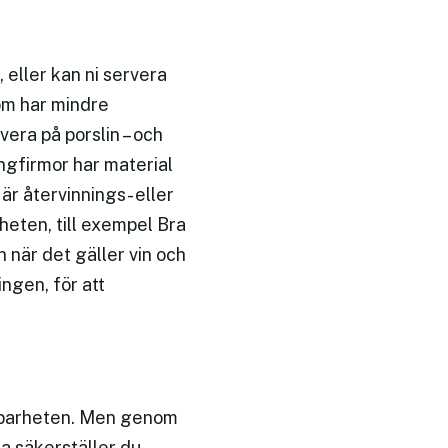
 eller kan ni servera
som har mindre
vera på porslin – och
ingfirmor har material
är återvinnings- eller
heten, till exempel Bra
 när det gäller vin och
ingen, för att
ållbarheten. Men genom
la säkerställer du