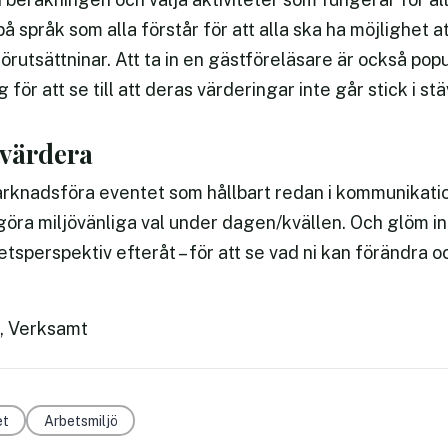
på språk som alla förstår för att alla ska ha möjlighet a
rutsättninar. Att ta in en gästföreläsare är också populä
 för att se till att deras värderingar inte går stick i 
tvärdera
marknadsföra eventet som hållbart redan i kommunikati
 göra miljövänliga val under dagen/kvällen. Och glöm in
etsperspektiv efteråt – för att se vad ni kan förändra oc
d, Verksamt
et
Arbetsmiljö