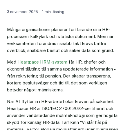
3 november 2025
1 min läsning
Många organisationer planerar fortfarande sina HR-
processer i kalkylark och statiska dokument. Men när
verksamheten förändras i snabb takt krävs bättre
överblick, snabbare beslut och säker data som grund.
Med
Heartpace HRM-system
får HR, chefer och
ekonomi tillgång till samma uppdaterade information –
från rekrytering till pension. Det skapar transparens,
kortare beslutsvägar och tid till det som verkligen
betyder något: människorna.
När AI flyttar in i HR-arbetet ökar kraven på säkerhet.
Heartpace HR är ISO/IEC 27001:2022-certifierat och
använder världsledande molnteknologi som ger högsta
skydd för känslig HR-data. I artikeln “Vi slår hål på
myterna – varför globala molnjättar erbjuder överlägsen