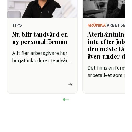
TIPS
KRÖNIKA
|
ARBETSMIL
Nu blir tandvård en
Återhämtning b
ny personalförmån
inte efter jobbe
den måste få pl
Allt fler arbetsgivare har
även under da
börjat inkluderar tandvård i
sina förmånspaket
Det finns en förestäl
samtidigt som nära en
arbetslivet som må
miljon svenskar uppger att
fortfarande styrs av. A
→
de avstår tandvård av
återhämtning är nå
ekonomiska skäl.
kommer senare. Efte
mötet. Efter sista
mejlet. Efter
arbetsdagen. Efte
helgen. Efter seme