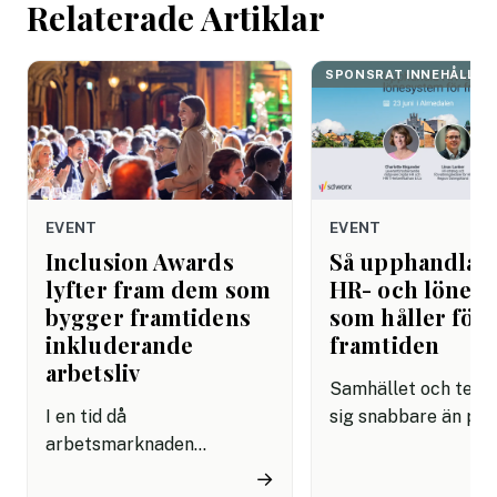
Relaterade Artiklar
SPONSRAT INNEHÅLL
EVENT
EVENT
Inclusion Awards
Så upphandlar
lyfter fram dem som
HR- och lönes
bygger framtidens
som håller för
inkluderande
framtiden
arbetsliv
Samhället och tekni
I en tid då
sig snabbare än på
arbetsmarknaden
länge. AI är det tyd
förändras snabbare än
exemplet: på bara 
→