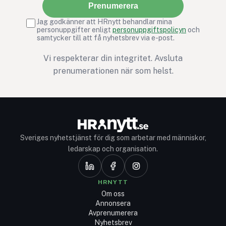
Prenumerera
Jag godkänner att HRnytt behandlar mina
personuppgifter enligt
personuppgiftspolicyn
och
samtycker till att få nyhetsbrev via e-post.
Vi respekterar din integritet. Avsluta
prenumerationen när som helst.
Sveriges nyhetstjänst för dig som arbetar med människor,
ledarskap och organisation.
HRNYTT
Om oss
Annonsera
Avprenumerera
Nyhetsbrev