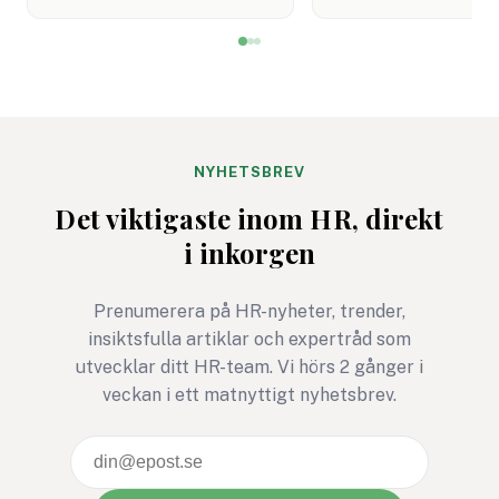
levererar fullt ut. En
just det steget riske
kollega som är kompetent
försvinna?
men aldrig riktigt
engagerad. Ett team som
samarbetar hyfsat men
aldrig riktigt lyfter. Det
handlar sällan om brist på
NYHETSBREV
kompetens utan om
Det viktigaste inom HR, direkt
oförståelse för sina
i inkorgen
drivkrafter.
Prenumerera på HR-nyheter, trender,
insiktsfulla artiklar och expertråd som
utvecklar ditt HR-team. Vi hörs 2 gånger i
veckan i ett matnyttigt nyhetsbrev.