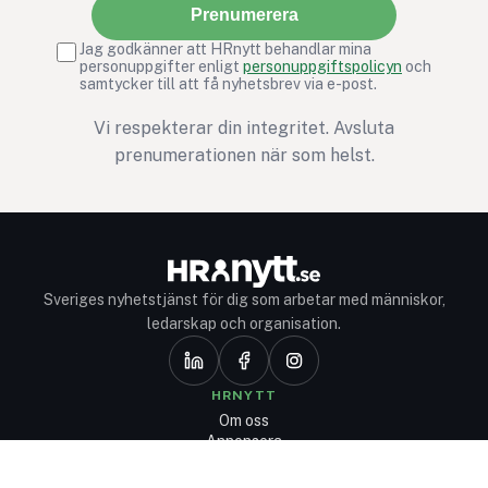
Prenumerera
Jag godkänner att HRnytt behandlar mina
personuppgifter enligt
personuppgiftspolicyn
och
samtycker till att få nyhetsbrev via e-post.
Vi respekterar din integritet. Avsluta
prenumerationen när som helst.
Sveriges nyhetstjänst för dig som arbetar med människor,
ledarskap och organisation.
HRNYTT
Om oss
Annonsera
Avprenumerera
Nyhetsbrev