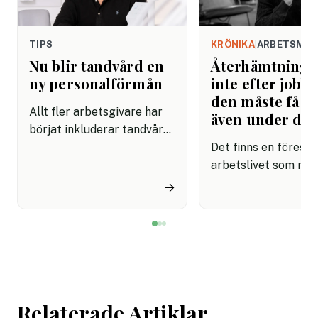
TIPS
KRÖNIKA
|
ARBETSMIL
Nu blir tandvård en
Återhämtning b
ny personalförmån
inte efter jobbe
den måste få pl
Allt fler arbetsgivare har
även under da
börjat inkluderar tandvård i
sina förmånspaket
Det finns en förestäl
samtidigt som nära en
arbetslivet som må
miljon svenskar uppger att
fortfarande styrs av. A
→
de avstår tandvård av
återhämtning är nå
ekonomiska skäl.
kommer senare. Efte
mötet. Efter sista
mejlet. Efter
arbetsdagen. Efte
helgen. Efter seme
Relaterade Artiklar