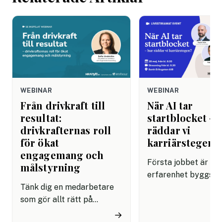
WEBINAR
WEBINAR
Från drivkraft till
När AI tar
resultat:
startblocket – 
drivkrafternas roll
räddar vi
för ökat
karriärstegen?
engagemang och
Första jobbet är dä
målstyrning
erfarenhet byggs,
Tänk dig en medarbetare
karriärer formas oc
som gör allt rätt på
framtidens ledare få
pappret men ändå inte
början. Men vad hän
→