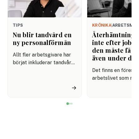
TIPS
KRÖNIKA
|
ARBETSMIL
Nu blir tandvård en
Återhämtning b
ny personalförmån
inte efter jobbe
den måste få pl
Allt fler arbetsgivare har
även under da
börjat inkluderar tandvård i
sina förmånspaket
Det finns en förestäl
samtidigt som nära en
arbetslivet som må
miljon svenskar uppger att
fortfarande styrs av. A
→
de avstår tandvård av
återhämtning är nå
ekonomiska skäl.
kommer senare. Efte
mötet. Efter sista
mejlet. Efter
arbetsdagen. Efte
helgen. Efter seme