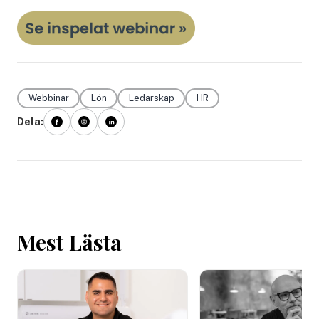
Webbinar
Lön
Ledarskap
HR
Dela:
Mest Lästa