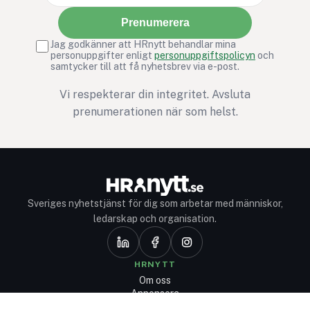
Prenumerera
Jag godkänner att HRnytt behandlar mina
personuppgifter enligt
personuppgiftspolicyn
och
samtycker till att få nyhetsbrev via e-post.
Vi respekterar din integritet. Avsluta
prenumerationen när som helst.
Sveriges nyhetstjänst för dig som arbetar med människor,
ledarskap och organisation.
HRNYTT
Om oss
Annonsera
Avprenumerera