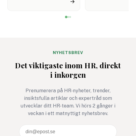
→
levererar fullt ut. En
just det steget riske
kollega som är kompetent
försvinna?
men aldrig riktigt
engagerad. Ett team som
samarbetar hyfsat men
aldrig riktigt lyfter. Det
handlar sällan om brist på
NYHETSBREV
kompetens utan om
Det viktigaste inom HR, direkt
oförståelse för sina
i inkorgen
drivkrafter.
Prenumerera på HR-nyheter, trender,
insiktsfulla artiklar och expertråd som
utvecklar ditt HR-team. Vi hörs 2 gånger i
veckan i ett matnyttigt nyhetsbrev.