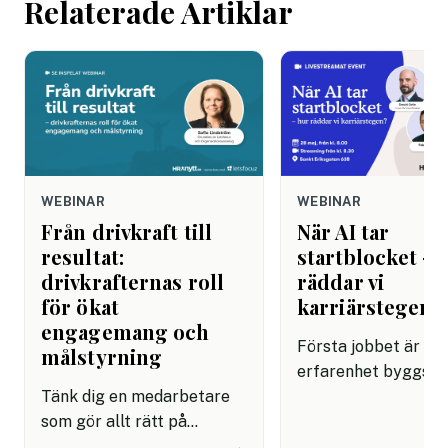
Relaterade Artiklar
WEBINAR
WEBINAR
Från drivkraft till
När AI tar
resultat:
startblocket – 
drivkrafternas roll
räddar vi
för ökat
karriärstegen?
engagemang och
Första jobbet är dä
målstyrning
erfarenhet byggs,
Tänk dig en medarbetare
karriärer formas oc
som gör allt rätt på
framtidens ledare få
pappret men ändå inte
början. Men vad hän