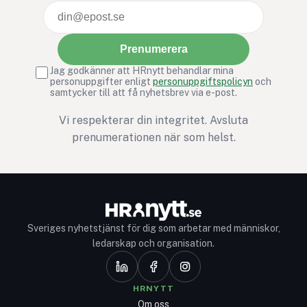
Prenumerera
Jag godkänner att HRnytt behandlar mina
personuppgifter enligt
personuppgiftspolicyn
och
samtycker till att få nyhetsbrev via e-post.
Vi respekterar din integritet. Avsluta
prenumerationen när som helst.
Sveriges nyhetstjänst för dig som arbetar med människor,
ledarskap och organisation.
HRNYTT
Om oss