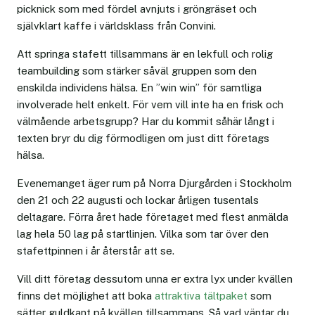
picknick som med fördel avnjuts i gröngräset och
självklart kaffe i världsklass från Convini.
Att springa stafett tillsammans är en lekfull och rolig
teambuilding som stärker såväl gruppen som den
enskilda individens hälsa. En ”win win” för samtliga
involverade helt enkelt. För vem vill inte ha en frisk och
välmående arbetsgrupp? Har du kommit såhär långt i
texten bryr du dig förmodligen om just ditt företags
hälsa.
Evenemanget äger rum på Norra Djurgården i Stockholm
den 21 och 22 augusti och lockar årligen tusentals
deltagare. Förra året hade företaget med flest anmälda
lag hela 50 lag på startlinjen. Vilka som tar över den
stafettpinnen i år återstår att se.
Vill ditt företag dessutom unna er extra lyx under kvällen
finns det möjlighet att boka
attraktiva tältpaket
som
sätter guldkant på kvällen tillsammans. Så vad väntar du