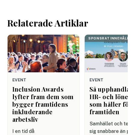
arbetsdagen. Efte
helgen. Efter seme
Relaterade Artiklar
SPONSRAT INNEHÅLL
EVENT
EVENT
Inclusion Awards
Så upphandlar
lyfter fram dem som
HR- och lönes
bygger framtidens
som håller för
inkluderande
framtiden
arbetsliv
Samhället och tekni
I en tid då
sig snabbare än på