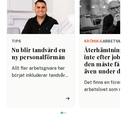
TIPS
KRÖNIKA
|
ARBETSMIL
Nu blir tandvård en
Återhämtning b
ny personalförmån
inte efter jobbe
den måste få pl
Allt fler arbetsgivare har
även under da
börjat inkluderar tandvård i
sina förmånspaket
Det finns en förestäl
samtidigt som nära en
arbetslivet som må
miljon svenskar uppger att
fortfarande styrs av. A
→
de avstår tandvård av
återhämtning är nå
ekonomiska skäl.
kommer senare. Efte
mötet. Efter sista
mejlet. Efter