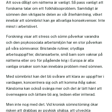
Att sova dåligt om nätterna är vanligt. Så pass vanligt att
forskarna talar om ett folkhälsoproblem. Samtidigt är
sömnen den viktigaste delen av vår återhämtning, vilket
innebär att sömnbrist kan ge allvarliga konsekvenser. Inte
minst i arbetslivet.
Forskning visar att stress och sömn påverkar varandra
och den psykosociala arbetsmiljön har en stor påverkan
på våra sömnvanor. Bristande rutiner, otydliga
arbetsuppgifter, distansarbete, små barn som vaknar på
nätterna eller oro för pågående krig i Europa är alla
vanliga orsaker som kan innebära problem med sömnen.
Med sömnbrist kan det bli svårare att klara av uppgifter i
vardagen, koncentrera sig och att komma ihåg saker.
Känslorna kan också svänga mer och det är lätt hänt att
överreagera och lättare bli arg, ledsen eller irriterad.
Men inte nog med det. Vid kronisk sömnstörning ökar
risken att drabbas av psykisk ohälsa, att utveckla