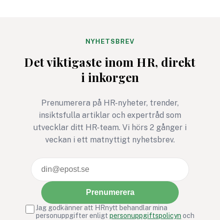
avgörande för både
räckhåll tidigare.
organisationers framgång
Samtidigt sträcker 
och samhällets utveckling.
många avtal för
Företag och verksamheter
systemstöd inom lö
NYHETSBREV
som lyckas skapa
HR tio, kanske tjugo
Det viktigaste inom HR, direkt
inkluderande arbetsplatser
framåt. Hur kravstä
i inkorgen
attraherar inte bara
man då för en fram
bredare kompetens utan
ingen riktigt kan fö
stärker också sin
Prenumerera på HR-nyheter, trender,
innovationskraft, sitt
insiktsfulla artiklar och expertråd som
ledarskap och sin
utvecklar ditt HR-team. Vi hörs 2 gånger i
långsiktiga
veckan i ett matnyttigt nyhetsbrev.
konkurrenskraft.
Prenumerera
Jag godkänner att HRnytt behandlar mina
personuppgifter enligt
personuppgiftspolicyn
och