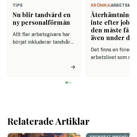
TIPS
KRÖNIKA
|
ARBETSMIL
Nu blir tandvård en
Återhämtning b
ny personalförmån
inte efter jobbe
den måste få pl
Allt fler arbetsgivare har
även under da
börjat inkluderar tandvård i
sina förmånspaket
Det finns en förestäl
samtidigt som nära en
arbetslivet som må
miljon svenskar uppger att
fortfarande styrs av. A
→
de avstår tandvård av
återhämtning är nå
ekonomiska skäl.
kommer senare. Efte
mötet. Efter sista
mejlet. Efter
arbetsdagen. Efte
helgen. Efter seme
Relaterade Artiklar
SPONSRAT INNEHÅLL