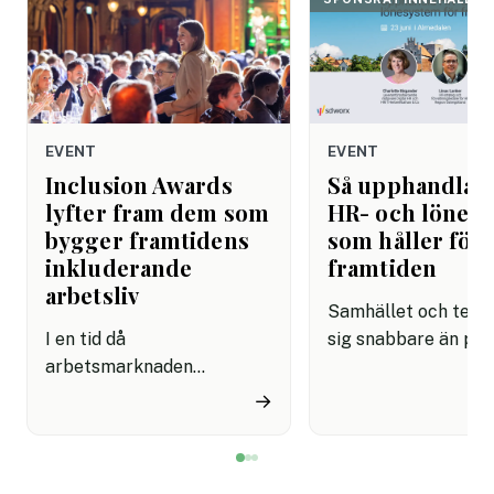
EVENT
EVENT
Inclusion Awards
Så upphandlar
lyfter fram dem som
HR- och lönes
bygger framtidens
som håller för
inkluderande
framtiden
arbetsliv
Samhället och tekni
I en tid då
sig snabbare än på
arbetsmarknaden
länge. AI är det tyd
förändras snabbare än
exemplet: på bara 
→
någonsin har frågor om
månader har det bliv
mångfald, inkludering och
möjligt att lösa upp
lika möjligheter blivit
som låg helt utanfö