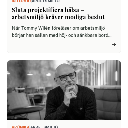
INTERVJU
|
ARBETSMILJÖ
Sluta projektifiera hälsa –
arbetsmiljö kräver modiga beslut
När Tommy Wilén föreläser om arbetsmiljö
börjar han sällan med höj- och sänkbara bord
eller ergonomiska stolar. I stället pratar han om
→
vardagsknepen som faktiskt gör skillnad – att
stjäla tre minuter ur ett möte, växla
arbetsställning eller andas lugnt mellan två
deadlines. För Tommy handlar arbetsmiljö inte
om prylar eller korta kampanjer, utan om en
kultur som gör att både kropp och hjärna håller i
ett arbetsliv som blir allt längre.
KRÖNIKA
|
ARBETSMILJÖ