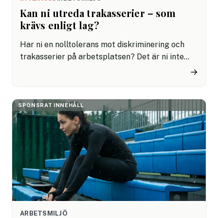
Kan ni utreda trakasserier – som
krävs enligt lag?
Har ni en nolltolerans mot diskriminering och
trakasserier på arbetsplatsen? Det är ni inte
ensamma om, de flesta företag har någon form
→
av policy. Men om något händer, vet ni vad som
gäller? Kan ni göra en utredning med en tydlig
processplan? Om inte, då behöver du läsa vidare
SPONSRAT INNEHÅLL
– och boka en plats på en ovärderlig kurs.
ARBETSMILJÖ