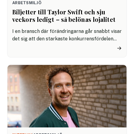
ARBETSMILJÖ
Biljetter till Taylor Swift och sju
veckors ledigt – så belönas lojalitet
I en bransch där förändringarna går snabbt visar
det sig att den starkaste konkurrensfördelen
inte är ny teknik, utan människorna bakom den.
→
Med frihet, förtroende och arbetsglädje i
centrum skapas en kultur som lockar rätt
talanger och gör tillväxten möjlig.