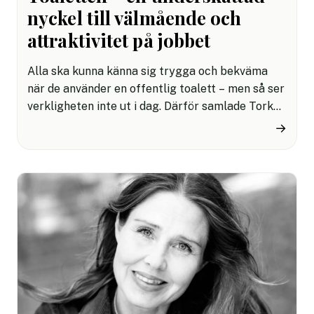
nyckel till välmående och
attraktivitet på jobbet
Alla ska kunna känna sig trygga och bekväma
när de använder en offentlig toalett – men så ser
verkligheten inte ut i dag. Därför samlade Tork
ledande europeiska experter för att ta fram
→
vägar mot en mer inkluderande hygienstandard.
Resultatet visar att genomtänkt design, respekt
för användarnas olikheter och datadrivet
underhåll kan skapa tillgängliga miljöer som
gynnar både människor och samhälle.