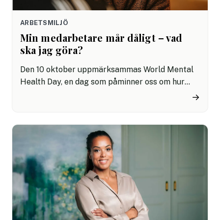
ARBETSMILJÖ
Min medarbetare mår dåligt – vad
ska jag göra?
Den 10 oktober uppmärksammas World Mental
Health Day, en dag som påminner oss om hur
avgörande den psykiska hälsan är – både i
→
samhället och på våra arbetsplatser. För många
chefer väcker det här viktiga frågor: Vad gör jag
när någon i mitt team inte mår bra? Och vad
stämmer egentligen om psykisk ohälsa?