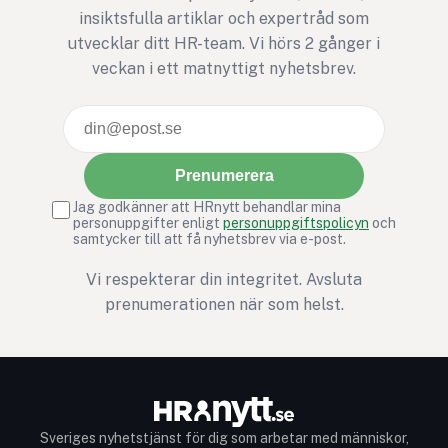
insiktsfulla artiklar och expertråd som
utvecklar ditt HR-team. Vi hörs 2 gånger i
veckan i ett matnyttigt nyhetsbrev.
Prenumerera
Jag godkänner att HRnytt behandlar mina
personuppgifter enligt
personuppgiftspolicyn
och
samtycker till att få nyhetsbrev via e-post.
Vi respekterar din integritet. Avsluta
prenumerationen när som helst.
Sveriges nyhetstjänst för dig som arbetar med människor,