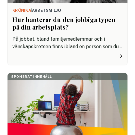
KRÖNIKA
|
ARBETSMILJÖ
Hur hanterar du den jobbiga typen
på din arbetsplats?
På jobbet, bland familjemedlemmar och i
vänskapskretsen finns ibland en person som du
och andra förhåller sig till mer än till andra.
→
Eventuellt anpassar du dig genom att ändra ditt
sätt att prata och vara och kanske töjer du på
dina gränser för att allt ska löpa smidigt trots
SPONSRAT INNEHÅLL
ett gränslöst beteende.