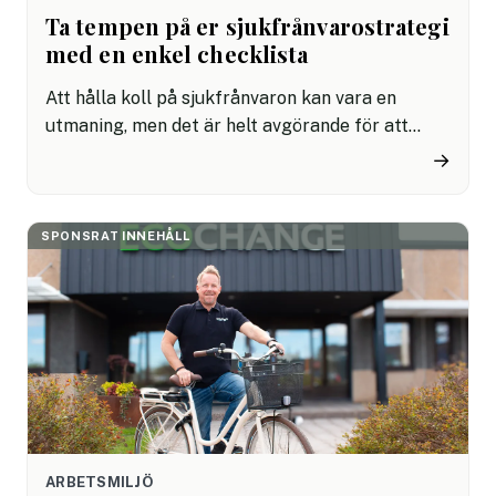
Ta tempen på er sjukfrånvarostrategi
med en enkel checklista
Att hålla koll på sjukfrånvaron kan vara en
utmaning, men det är helt avgörande för att
skapa en hälsosammare och mer produktiv
→
arbetsmiljö. Kan du känna igen er organisation i
någon av dessa steg? Genom att avgöra vilken
nivå ni befinner er på kan ni ta steget mot en
SPONSRAT INNEHÅLL
mer datadriven och hållbar sjukfrånvarostrategi.
ARBETSMILJÖ