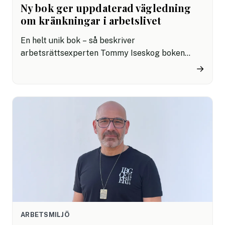
Ny bok ger uppdaterad vägledning
om kränkningar i arbetslivet
En helt unik bok – så beskriver
arbetsrättsexperten Tommy Iseskog boken
Kränkande särbehandling med den uppdaterade
→
versionen av RUM-metodiken, som nu lanseras
för att hjälpa arbetsplatser att hantera
kränkande särbehandling, trakasserier och
sexuella trakasserier på ett rättssäkert sätt.
ARBETSMILJÖ