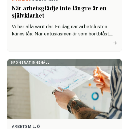
När arbetsglädje inte längre är en
självklarhet
Vi har alla varit där. En dag när arbetslusten
känns låg. När entusiasmen är som bortblåst.
När tankarna börjar snurra: “Är det här
→
verkligen rätt jobb? Varför känns allt så tungt?”
SPONSRAT INNEHÅLL
ARBETSMILJÖ