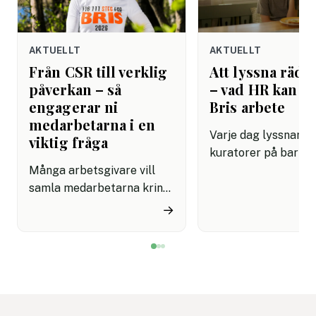
AKTUELLT
AKTUELLT
Från CSR till verklig
Att lyssna rädda
påverkan – så
– vad HR kan lä
engagerar ni
Bris arbete
medarbetarna i en
Varje dag lyssnar Br
viktig fråga
kuratorer på barn 
Många arbetsgivare vill
dåligt. De har lärt s
samla medarbetarna kring
grundläggande om
initiativ som känns
mänsklig kommunik
→
meningsfulla på riktigt.
som de flesta
Men det är inte alltid
arbetsplatser fortf
enkelt att hitta aktiviteter
saknar: att verklige
som både engagerar brett
kräver övning, närv
och knyter an till
mod. Det är en kom
företagets värderingar.
som kan rädda liv. P