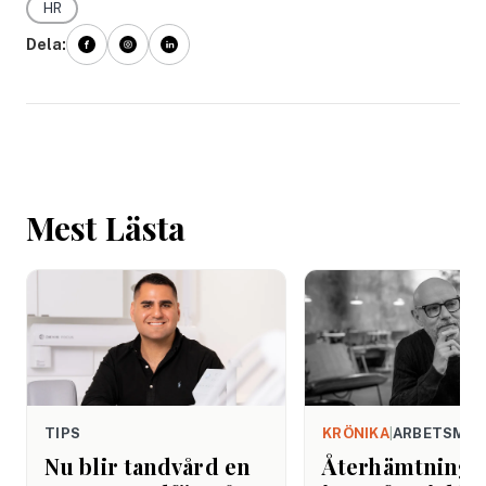
HR
Dela:
Mest Lästa
TIPS
KRÖNIKA
|
ARBETSMIL
Nu blir tandvård en
Återhämtning b