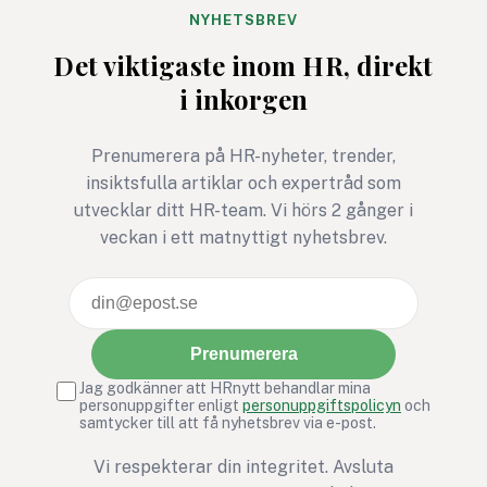
Bris stegutmaning 116 111
arbetsplatser kan d
NYHETSBREV
steg – för barns rätt att
avgörande för relati
Det viktigaste inom HR, direkt
må bra är ett exempel där
tillit och arbetsmiljö
i inkorgen
rörelse, gemenskap och
social hållbarhet möts i ett
gemensamt syfte.
Prenumerera på HR-nyheter, trender,
insiktsfulla artiklar och expertråd som
utvecklar ditt HR-team. Vi hörs 2 gånger i
veckan i ett matnyttigt nyhetsbrev.
Prenumerera
Jag godkänner att HRnytt behandlar mina
personuppgifter enligt
personuppgiftspolicyn
och
samtycker till att få nyhetsbrev via e-post.
Vi respekterar din integritet. Avsluta