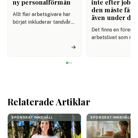
ny personalförmån
inte efter jobbe
den måste få pl
Allt fler arbetsgivare har
även under da
börjat inkluderar tandvård i
sina förmånspaket
Det finns en förestäl
samtidigt som nära en
arbetslivet som må
miljon svenskar uppger att
fortfarande styrs av. A
→
de avstår tandvård av
återhämtning är nå
ekonomiska skäl.
kommer senare. Efte
mötet. Efter sista
mejlet. Efter
arbetsdagen. Efte
helgen. Efter seme
Relaterade Artiklar
SPONSRAT INNEHÅLL
SPONSRAT INNEHÅLL