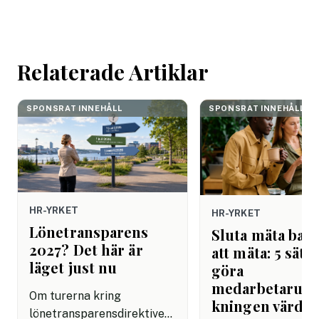
mejlet. Efter
arbetsdagen. Efte
helgen. Efter seme
Relaterade Artiklar
SPONSRAT INNEHÅLL
SPONSRAT INNEHÅLL
HR-YRKET
HR-YRKET
Lönetransparens
Sluta mäta bara
2027? Det här är
att mäta: 5 sätt 
läget just nu
göra
medarbetarun
Om turerna kring
kningen värdef
lönetransparensdirektivet