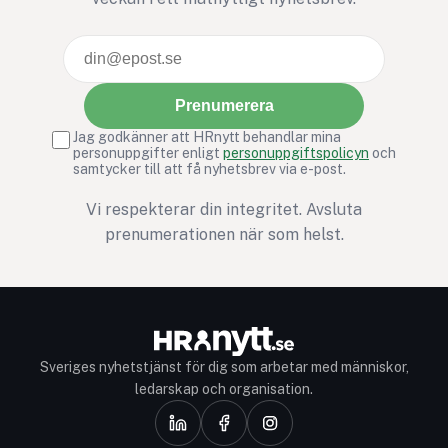
intentioner, men ga
snabbt bortglömd.
Prenumerera
Jag godkänner att HRnytt behandlar mina
personuppgifter enligt
personuppgiftspolicyn
och
samtycker till att få nyhetsbrev via e-post.
Vi respekterar din integritet. Avsluta
prenumerationen när som helst.
Sveriges nyhetstjänst för dig som arbetar med människor,
ledarskap och organisation.