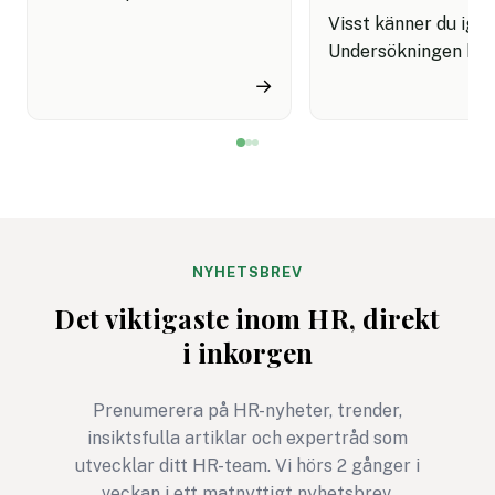
har känts förvirrande är du
Visst känner du ige
inte ensam. Först talades
Undersökningen har
det om sommaren 2026.
skickas ut, svaren 
→
Sedan kom besked om att
in, resultaten prese
införandet i Sverige
och sedan blir det m
planeras att flyttas fram.
tyst. HR går vidare,
Många HR-team sitter
cheferna sitter med
därför med samma fråga:
siffrorna och
vad gäller egentligen nu?
medarbetarna märk
knappt någon skilln
NYHETSBREV
ska det inte vara. O
Det viktigaste inom HR, direkt
ändå ska lägga tid p
i inkorgen
mäta måste
undersökningen leda 
Prenumerera på HR-nyheter, trender,
något bättre. Annars
insiktsfulla artiklar och expertråd som
den mest HR-avdeln
utvecklar ditt HR-team. Vi hörs 2 gånger i
version av ett gymko
veckan i ett matnyttigt nyhetsbrev.
januari: full av goda