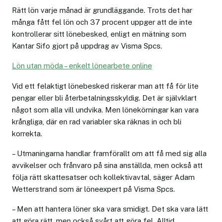
Rätt lön varje månad är grundläggande. Trots det har
många fått fel lön och 37 procent uppger att de inte
kontrollerar sitt lönebesked, enligt en mätning som
Kantar Sifo gjort på uppdrag av Visma Spcs.
Lön utan möda – enkelt lönearbete online
Vid ett felaktigt lönebesked riskerar man att få för lite
pengar eller bli återbetalningsskyldig. Det är självklart
något som alla vill undvika. Men lönekörningar kan vara
krångliga, där en rad variabler ska räknas in och bli
korrekta.
– Utmaningarna handlar framförallt om att få med sig alla
avvikelser och frånvaro på sina anställda, men också att
följa rätt skattesatser och kollektivavtal, säger Adam
Wetterstrand som är löneexpert på Visma Spcs.
– Men att hantera löner ska vara smidigt. Det ska vara lätt
att göra rätt, men också svårt att göra fel. Alltid.