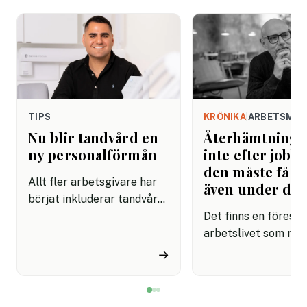
TIPS
KRÖNIKA
|
ARBETSMIL
Nu blir tandvård en
Återhämtning b
ny personalförmån
inte efter jobbe
den måste få pl
Allt fler arbetsgivare har
även under da
börjat inkluderar tandvård i
sina förmånspaket
Det finns en förestäl
samtidigt som nära en
arbetslivet som må
miljon svenskar uppger att
fortfarande styrs av. A
→
de avstår tandvård av
återhämtning är nå
ekonomiska skäl.
kommer senare. Efte
mötet. Efter sista