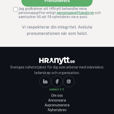
Prenumerera
Jag godkänner att HRnytt behandlar mina
personuppgifter enligt
personuppgiftspolicyn
och
samtycker till att få nyhetsbrev via e-post.
Vi respekterar din integritet. Avsluta
prenumerationen när som helst.
Sveriges nyhetstjänst för dig som arbetar med människor,
ledarskap och organisation.
HRNYTT
Om oss
Annonsera
Avprenumerera
Nyhetsbrev