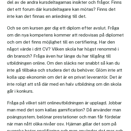
del av de andra kursdeltagarnas insikter och frågor. Finns
det ett forum där kursdeltagare kan mötas? Finns det
inte kan det finnas en anledning till det.
Och se om kursen ger dig ett diplom efter avslut. Fråga
om din nya kompetens kommer att redovisas på diplomet
och om det finns möjlighet till en certifiering. Har den
något värde i ditt CV? Vilken skola har högst renommé i
din bransch? Fråga även hur länge du har tillgång till
utbildningen online. Om den släcks ner snabbt så kan du
inte gå tillbaka och studera det du behöver. Glöm inte att
kolla upp ekonomin om det är en privat leverantör. Det är
inte roligt att stå där med en halv utbildning om din skola
går i konkurs.
Fråga på vilket sätt onlineutbildningen är upplagd. Jobbar
man med det som kallas gamification? Då använder man
poängsystem, belönar prestationer och man får fördelar
när man nått olika nivåer osv. Hjärnan gillar det som på
svenska heter spelifiering och man använder det mer och