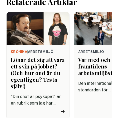
Relaterade Artiklar
arbetet.
KRÖNIKA
|
ARBETSMILJÖ
ARBETSMILJÖ
Lönar det sig att vara
Var med och f
ett svin på jobbet?
framtidens
(Och hur ond är du
arbetsmiljösta
egentligen? Testa
Den internationella
själv!)
standarden för
"Din chef är psykopat” är
arbetsmiljöledning,
en rubrik som jag har
45001, är på väg att
skrivit ungefär hundra
uppdateras och
→
gånger genom åren. Oftast
remissförslaget är 