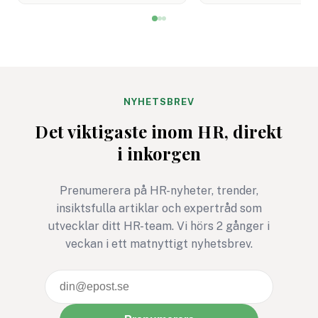
har jag bildsatt den med
för synpunkter. Det
David Brent från ”The
företag, myndighet
Office”, men ett ännu bättre
andra intressenter 
exempel är Frank
möjlighet att påver
Underwood i ”House of
standard som vägle
Cards”. Han är den ultimata
organisationers
NYHETSBREV
nidbilden av det
arbetsmiljöarbete v
Det viktigaste inom HR, direkt
beteendevetare kallar
över.
i inkorgen
”Den mörka triaden” –
samlingsnamnet för
människans tre mest
Prenumerera på HR-nyheter, trender,
destruktiva drag:
insiktsfulla artiklar och expertråd som
narcissism, psykopati och
utvecklar ditt HR-team. Vi hörs 2 gånger i
machiavellianism (en
veckan i ett matnyttigt nyhetsbrev.
cynisk och manipulativ
attityd).