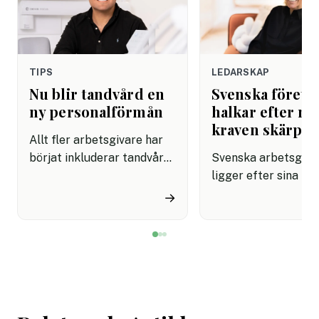
TIPS
LEDARSKAP
Nu blir tandvård en
Svenska företa
ny personalförmån
halkar efter när
kraven skärps
Allt fler arbetsgivare har
börjat inkluderar tandvård i
Svenska arbetsgiva
sina förmånspaket
ligger efter sina no
samtidigt som nära en
grannar när det gäll
→
miljon svenskar uppger att
införa tydliga regle
de avstår tandvård av
användningen av AI.
ekonomiska skäl.
undersökning visar a
svenska kontorsarb
än i Danmark och Fi
saknar riktlinjer för
tekniken får använd