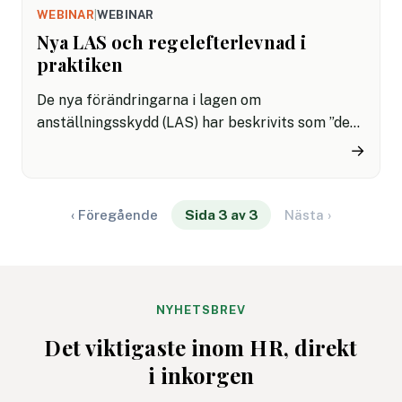
WEBINAR
|
WEBINAR
Nya LAS och regelefterlevnad i
praktiken
De nya förändringarna i lagen om
anställningsskydd (LAS) har beskrivits som ”den
största trygghets- och frihetsreformen på
→
svensk arbetsmarknad i modern tid.” Men vad
innebär det för dig som HR och hur ska du kunna
se till att säkerställa regelefterlevnad?
‹ Föregående
Sida 3 av 3
Nästa ›
Välkommen på webinar och få råd, tips och
praktisk vägledning.
NYHETSBREV
Det viktigaste inom HR, direkt
i inkorgen