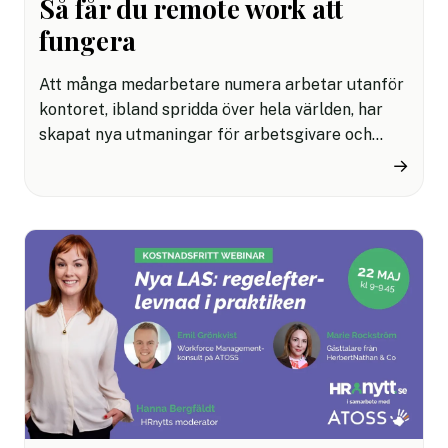
Så får du remote work att
fungera
Att många medarbetare numera arbetar utanför
kontoret, ibland spridda över hela världen, har
skapat nya utmaningar för arbetsgivare och
chefer. Men det finns sätt att tackla dem på ett
→
smidigt sätt. Hur får man egentligen digitala
möten att fungera, hur kan du följa upp projekt
och hur kan du som ledare jobba med tillit för att
skapa framgångsrika team?