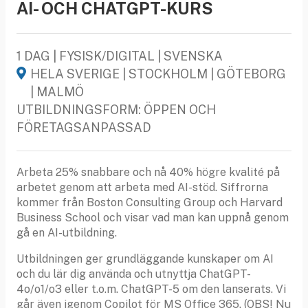
AI- OCH CHATGPT-KURS
1 DAG | FYSISK/DIGITAL | SVENSKA
HELA SVERIGE | STOCKHOLM | GÖTEBORG
| MALMÖ
UTBILDNINGSFORM: ÖPPEN OCH
FÖRETAGSANPASSAD
Arbeta 25% snabbare och nå 40% högre kvalité på
arbetet genom att arbeta med AI-stöd. Siffrorna
kommer från Boston Consulting Group och Harvard
Business School och visar vad man kan uppnå genom
gå en AI-utbildning.
Utbildningen ger grundläggande kunskaper om AI
och du lär dig använda och utnyttja ChatGPT-
4o/o1/o3 eller t.o.m. ChatGPT-5 om den lanserats. Vi
går även igenom Copilot för MS Office 365. (OBS! Nu