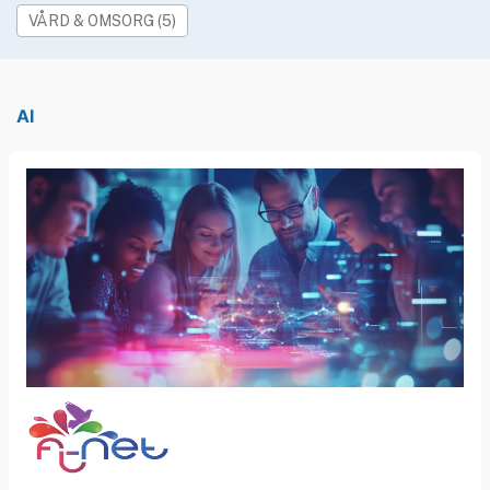
»
Rekryteringsguiden
VÅRD & OMSORG (5)
AI