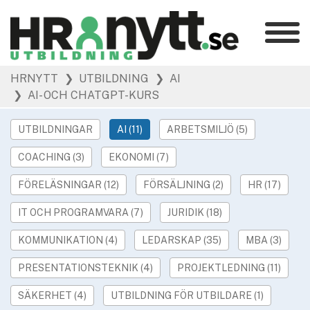
Kategorier
»
HRNYTT
❯ UTBILDNING
❯ AI
HR Barometer
❯ AI- OCH CHATGPT-KURS
»
HR-yrket
»
Ledarskap
UTBILDNINGAR
AI (11)
ARBETSMILJÖ (5)
»
Arbetsmiljö
COACHING (3)
EKONOMI (7)
»
Rekrytering
FÖRELÄSNINGAR (12)
FÖRSÄLJNING (2)
HR (17)
»
Hållbarhet
»
IT OCH PROGRAMVARA (7)
JURIDIK (18)
Podcast
»
Event
KOMMUNIKATION (4)
LEDARSKAP (35)
MBA (3)
PRESENTATIONSTEKNIK (4)
PROJEKTLEDNING (11)
Våra övriga sajter
»
Utbildning
SÄKERHET (4)
UTBILDNING FÖR UTBILDARE (1)