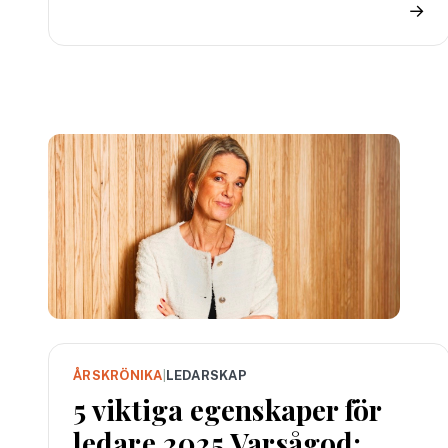
→
ÅRSKRÖNIKA
|
LEDARSKAP
5 viktiga egenskaper för
ledare 2025 Varsågod: