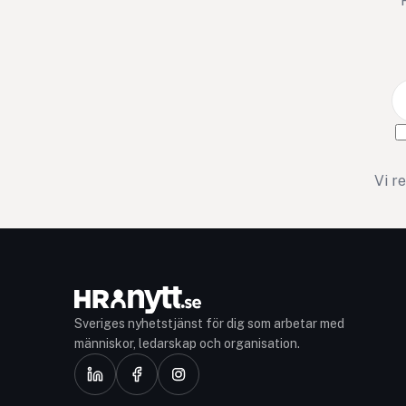
Vi r
Sveriges nyhetstjänst för dig som arbetar med
människor, ledarskap och organisation.