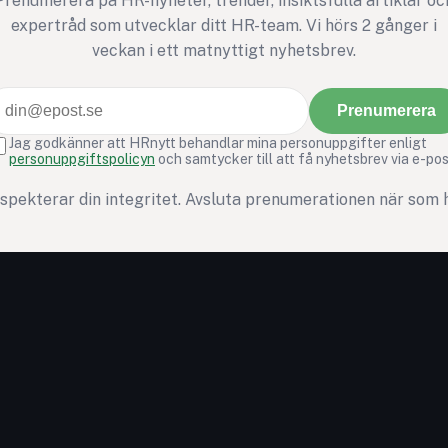
Prenumerera på HR-nyheter, trender, insiktsfulla artiklar oc
expertråd som utvecklar ditt HR-team. Vi hörs 2 gånger i
veckan i ett matnyttigt nyhetsbrev.
Prenumerera
Jag godkänner att HRnytt behandlar mina personuppgifter enligt
personuppgiftspolicyn
och samtycker till att få nyhetsbrev via e-pos
espekterar din integritet. Avsluta prenumerationen när som h