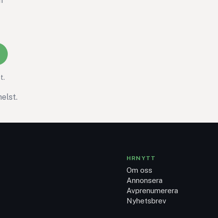
h
t.
elst.
HRNYTT
Om oss
Annonsera
Avprenumerera
Nyhetsbrev