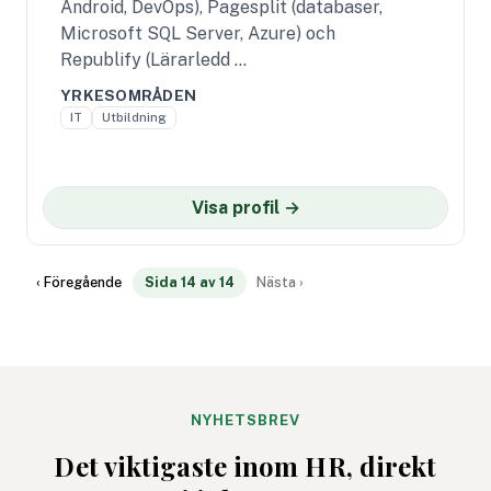
Android, DevOps), Pagesplit (databaser,
Microsoft SQL Server, Azure) och
Republify (Lärarledd …
YRKESOMRÅDEN
IT
Utbildning
Visa profil →
‹ Föregående
Sida 14 av 14
Nästa ›
NYHETSBREV
Det viktigaste inom HR, direkt