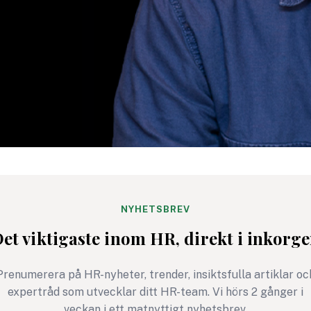
NYHETSBREV
et viktigaste inom HR, direkt i inkorg
Prenumerera på HR-nyheter, trender, insiktsfulla artiklar oc
expertråd som utvecklar ditt HR-team. Vi hörs 2 gånger i
veckan i ett matnyttigt nyhetsbrev.