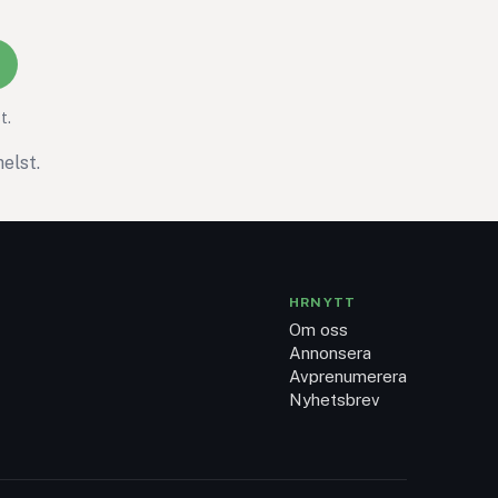
t.
elst.
HRNYTT
Om oss
Annonsera
Avprenumerera
Nyhetsbrev