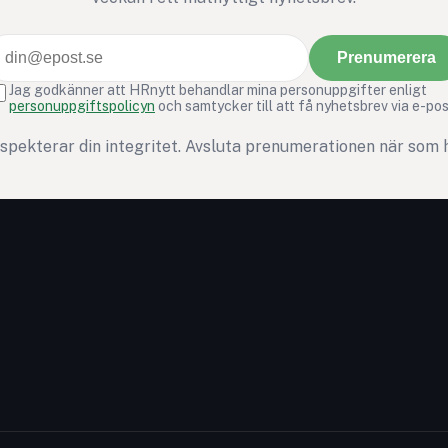
Prenumerera
Jag godkänner att HRnytt behandlar mina personuppgifter enligt
personuppgiftspolicyn
och samtycker till att få nyhetsbrev via e-pos
espekterar din integritet. Avsluta prenumerationen när som h