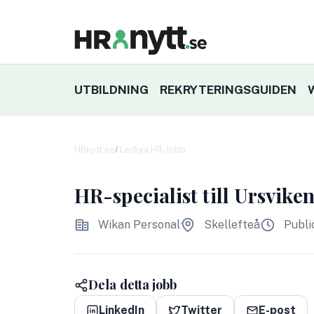
UTBILDNING
REKRYTERINGSGUIDEN
HRnytt.se
Lediga HR-Jobb
HR-specialist till Ursvik
Wikan Personal
Skellefteå
Publi
Dela detta jobb
LinkedIn
Twitter
E-post