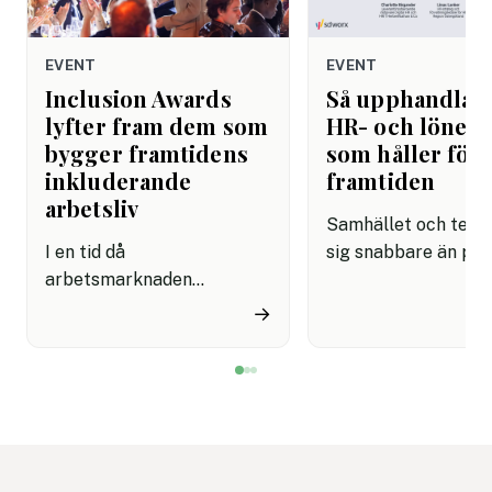
EVENT
EVENT
Inclusion Awards
Så upphandlar
lyfter fram dem som
HR- och lönes
bygger framtidens
som håller för
inkluderande
framtiden
arbetsliv
Samhället och tekni
I en tid då
sig snabbare än på
arbetsmarknaden
länge. AI är det tyd
förändras snabbare än
exemplet: på bara 
→
någonsin har frågor om
månader har det bliv
mångfald, inkludering och
möjligt att lösa upp
lika möjligheter blivit
som låg helt utanfö
avgörande för både
räckhåll tidigare.
organisationers framgång
Samtidigt sträcker 
och samhällets utveckling.
många avtal för