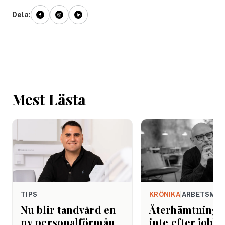
Dela:
Mest Lästa
TIPS
KRÖNIKA
|
ARBETSMIL
Nu blir tandvård en
Återhämtning b
ny personalförmån
inte efter jobbe