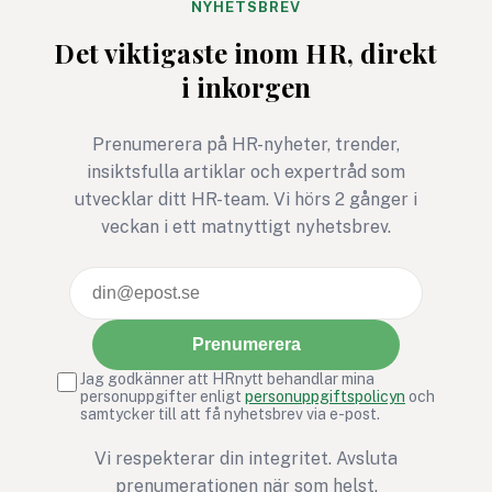
Företag och verksamheter
systemstöd inom lö
NYHETSBREV
som lyckas skapa
HR tio, kanske tjugo
Det viktigaste inom HR, direkt
inkluderande arbetsplatser
framåt. Hur kravstä
i inkorgen
attraherar inte bara
man då för en fram
bredare kompetens utan
ingen riktigt kan fö
stärker också sin
Prenumerera på HR-nyheter, trender,
innovationskraft, sitt
insiktsfulla artiklar och expertråd som
ledarskap och sin
utvecklar ditt HR-team. Vi hörs 2 gånger i
långsiktiga
veckan i ett matnyttigt nyhetsbrev.
konkurrenskraft.
Prenumerera
Jag godkänner att HRnytt behandlar mina
personuppgifter enligt
personuppgiftspolicyn
och
samtycker till att få nyhetsbrev via e-post.
Vi respekterar din integritet. Avsluta
prenumerationen när som helst.