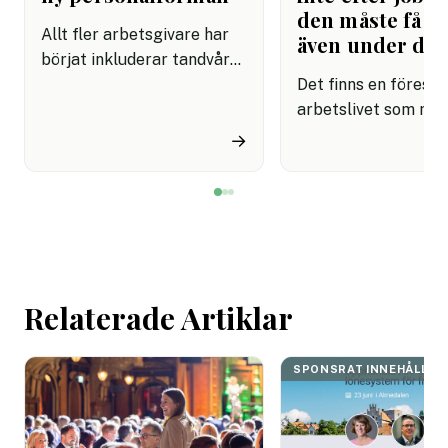
den måste få pl
Allt fler arbetsgivare har
även under da
börjat inkluderar tandvård i
sina förmånspaket
Det finns en förestäl
samtidigt som nära en
arbetslivet som må
miljon svenskar uppger att
fortfarande styrs av. A
→
de avstår tandvård av
återhämtning är nå
ekonomiska skäl.
kommer senare. Efte
mötet. Efter sista
mejlet. Efter
arbetsdagen. Efte
helgen. Efter seme
Relaterade Artiklar
SPONSRAT INNEHÅLL