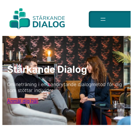
Stärkande Dialog
Onlineträning i en banbrytande dialogmetod för dig
som stöttar individer
Anmäl dig här