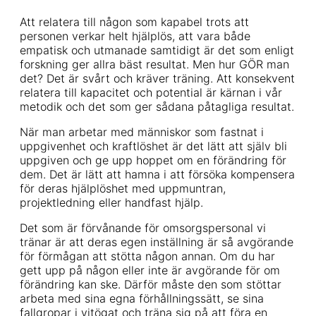
Att relatera till någon som kapabel trots att
personen verkar helt hjälplös, att vara både
empatisk och utmanade samtidigt är det som enligt
forskning ger allra bäst resultat. Men hur GÖR man
det? Det är svårt och kräver träning. Att konsekvent
relatera till kapacitet och potential är kärnan i vår
metodik och det som ger sådana påtagliga resultat.
När man arbetar med människor som fastnat i
uppgivenhet och kraftlöshet är det lätt att själv bli
uppgiven och ge upp hoppet om en förändring för
dem. Det är lätt att hamna i att försöka kompensera
för deras hjälplöshet med uppmuntran,
projektledning eller handfast hjälp.
Det som är förvånande för omsorgspersonal vi
tränar är att deras egen inställning är så avgörande
för förmågan att stötta någon annan. Om du har
gett upp på någon eller inte är avgörande för om
förändring kan ske. Därför måste den som stöttar
arbeta med sina egna förhållningssätt, se sina
fallgropar i vitögat och träna sig på att föra en