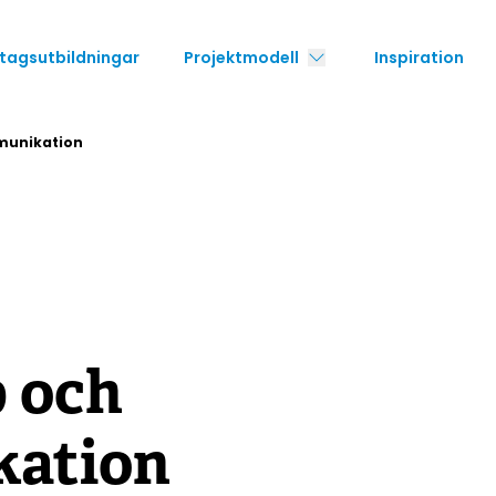
tagsutbildningar
Projektmodell
Inspiration
munikation
 och
ation