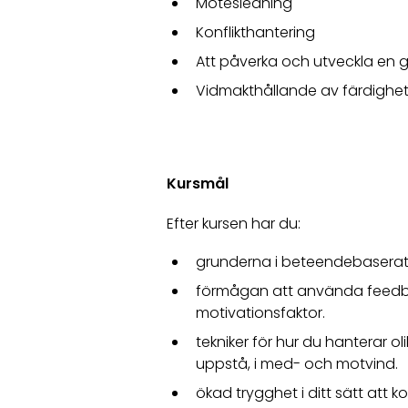
Mötesledning
Konflikthantering
Att påverka och utveckla en 
Vidmakthållande av färdighet
Kursmål
Efter kursen har du:
grunderna i beteendebaserat
förmågan att använda feedba
motivationsfaktor.
tekniker för hur du hanterar o
uppstå, i med- och motvind.
ökad trygghet i ditt sätt att 