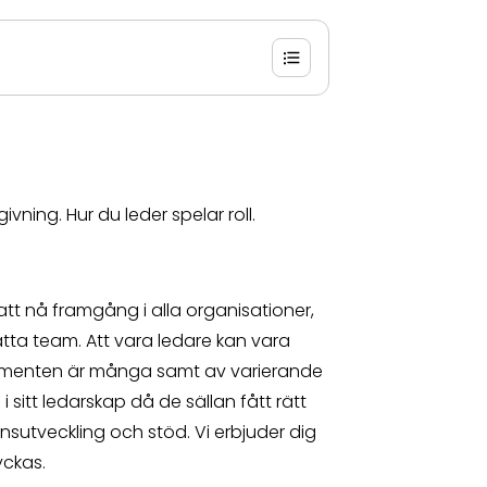
ning. Hur du leder spelar roll.
att nå framgång i alla organisationer,
ta team. Att vara ledare kan vara
enten är många samt av varierande
 sitt ledarskap då de sällan fått rätt
nsutveckling och stöd. Vi erbjuder dig
yckas.