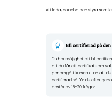
Att leda, coacha och styra som le
Bli certifierad på den
Du har möjlighet att bli certifi
att du får ett certifikat som val
genomgått kursen utan att du äve
certifierad så får du efter ge
består av 15-20 frågor.