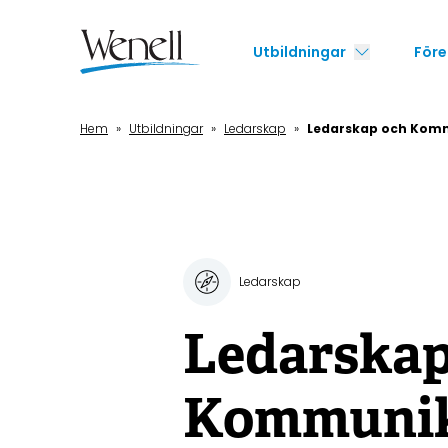
Hoppa
till
Utbildningar
Före
huvudinnehåll
Hem
»
Utbildningar
»
Ledarskap
»
Ledarskap och Kom
Ledarskap
Ledarskap
Kommunik