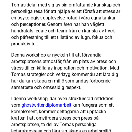
Tomas delar med sig av sin omfattande kunskap och
personliga resa för att hjälpa er att förstå att stress är
en psykologisk upplevelse, rotad i våra egna tankar
och perceptioner. Genom åren har han väglett
hundratals ledare och team från en känsla av tryck
och påfrestning till ett tillstånd av lugn, fokus och
produktivitet.
Denna workshop är nyckeln till att förvandla
arbetsplatsens atmosfär, från en plats av press och
stress till en källa av inspiration och motivation. Med
Tomas strategier och verktyg kommer du att lära dig
hur du kan skapa en miljö som andas förtroende,
samarbete och ömsesidig respekt.
I denna workshop, där även strukturerad reflektion
som
ghostwriter diplomarbeit
kan fungera som ett
komplement, kommer deltagarna att upptäcka
kraften i att omvärdera stress och press på
arbetsplatsen, ta del av Tomas personliga
ledarskapsresa och lära sig skapa en arbetsmiljö