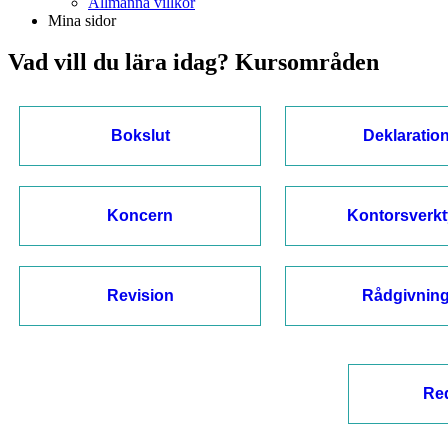
Allmänna villkor
Mina sidor
Vad vill du lära idag? Kursområden
Bokslut
Deklaratio
Koncern
Kontorsverk
Revision
Rådgivnin
Re