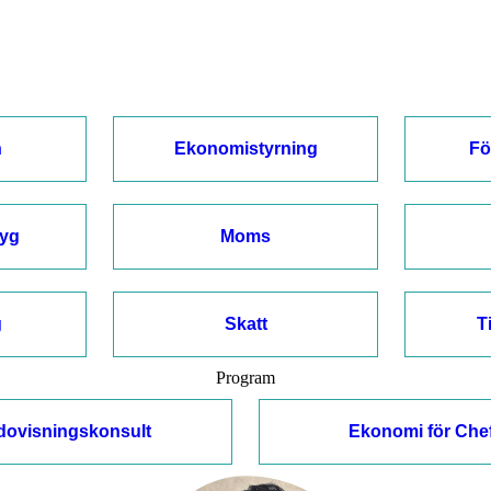
n
Ekonomistyrning
Fö
tyg
Moms
g
Skatt
T
Program
dovisningskonsult
Ekonomi för Che