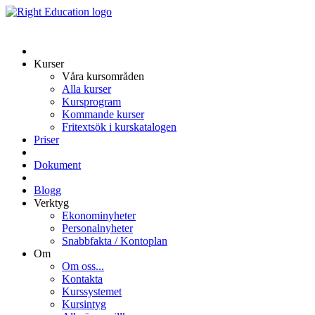
Kurser
Våra kursområden
Alla kurser
Kursprogram
Kommande kurser
Fritextsök i kurskatalogen
Priser
Dokument
Blogg
Verktyg
Ekonominyheter
Personalnyheter
Snabbfakta / Kontoplan
Om
Om oss...
Kontakta
Kurssystemet
Kursintyg