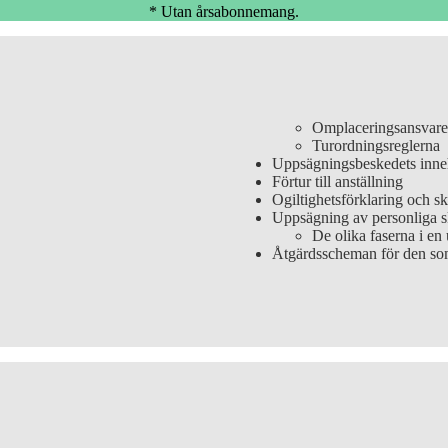
* Utan årsabonnemang.
Omplaceringsansvare
Turordningsreglerna
Uppsägningsbeskedets inne
Förtur till anställning
Ogiltighetsförklaring och s
Uppsägning av personliga s
De olika faserna i en
Åtgärdsscheman för den som 