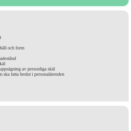
t
håll och form
kadestånd
käl
 uppsägning av personliga skäl
ska fatta beslut i personalärenden