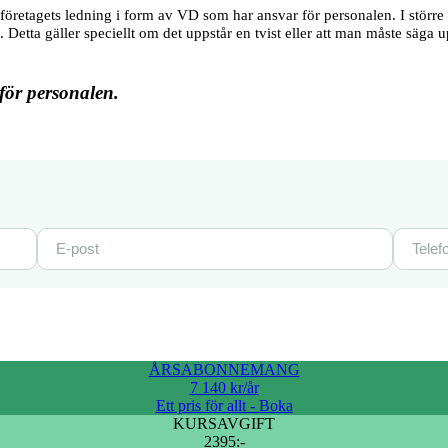
t företagets ledning i form av VD som har ansvar för personalen. I störr
Detta gäller speciellt om det uppstår en tvist eller att man måste säga 
för personalen.
ÅRSABONNEMANG
7 140 kr/år
Ett pris för allt - Boka
KURSAVGIFT
2395:-