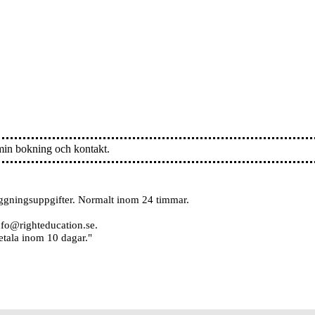
min bokning och kontakt.
oggningsuppgifter. Normalt inom 24 timmar.
info@righteducation.se.
etala inom 10 dagar."