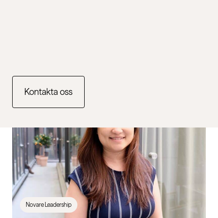
Novare Leadership
Hållbart ledarskap: Petra Wigh om frågan ledare bör
bära med sig i sommar
Kontakta oss
13 juli 2026
Novare Leadership