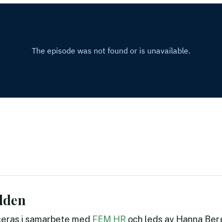
dden
eras i samarbete med
FEM HR
och leds av Hanna Berg