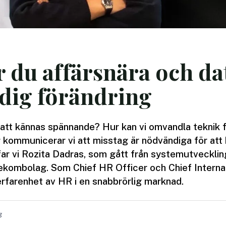
r du affärsnära och da
ndig förändring
 att kännas spännande? Hur kan vi omvandla teknik f
r kommunicerar vi att misstag är nödvändiga för att
far vi Rozita Dadras, som gått från systemutveckling 
ekombolag. Som Chief HR Officer och Chief Internal
erfarenhet av HR i en snabbrörlig marknad.
g