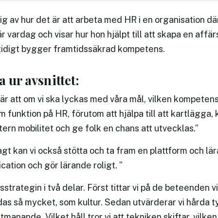
g av hur det är att arbeta med HR i en organisation dä
vardag och visar hur hon hjälpt till att skapa en affä
idigt bygger framtidssäkrad kompetens.
a ur avsnittet:
g är att om vi ska lyckas med våra mål, vilken kompetens 
om funktion på HR, förutom att hjälpa till att kartlägg
tern mobilitet och ge folk en chans att utvecklas.”
lagt kan vi också stötta och ta fram en plattform och 
cation och gör lärande roligt. ”
sstrategin i två delar. Först tittar vi på de beteenden vi 
as så mycket, som kultur. Sedan utvärderar vi hårda 
manande. Vilket håll tror vi att tekniken skiftar, vilken