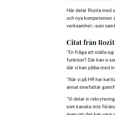
Här delar Rozita med si
och nya kompetenser är 
verksamhet – som samt
Citat från Rozit
”En fråga att ställa si
funktion? Där kan vi s
där vi kan jobba med in
”När vi på HR har kart
annat innefattar gamifi
”Vi delar in rekrytering
som kanske inte föränd
även om det kan vara ut