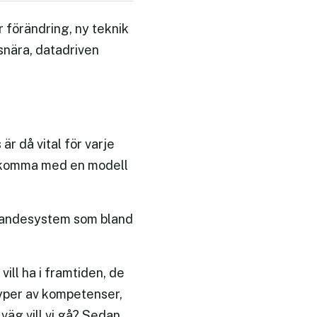
r förändring, ny teknik
rsnära, datadriven
är då vital för varje
a, komma med en modell
lärandesystem som bland
vill ha i framtiden, de
typer av kompetenser,
 väg vill vi gå? Sedan