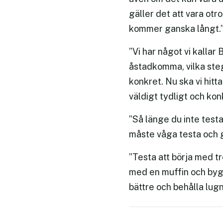
gäller det att vara otr
kommer ganska långt.
”Vi har något vi kallar
åstadkomma, vilka steg 
konkret. Nu ska vi hit
väldigt tydligt och kon
”Så länge du inte test
måste våga testa och gö
”Testa att börja med tre
med en muffin och bygg 
bättre och behålla lugn