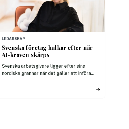
LEDARSKAP
Svenska företag halkar efter när
AI-kraven skärps
Svenska arbetsgivare ligger efter sina
nordiska grannar när det gäller att införa
tydliga regler för användningen av AI. En ny
undersökning visar att fler svenska
→
kontorsarbetare än i Danmark och Finland
saknar riktlinjer för hur tekniken får
användas i arbetet.