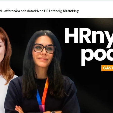
du affärsnära och datadriven HR i ständig förändring