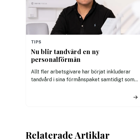
TIPS
Nu blir tandvård en ny
personalförmån
Allt fler arbetsgivare har börjat inkluderar
tandvård i sina förmånspaket samtidigt som
nära en miljon svenskar uppger att de avstår
tandvård av ekonomiska skäl.
→
Relaterade Artiklar