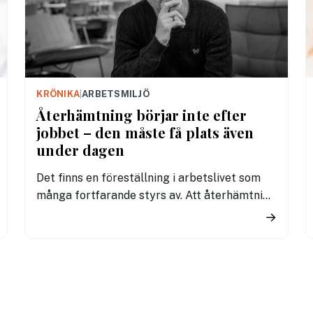
KRÖNIKA
|
ARBETSMILJÖ
Återhämtning börjar inte efter
jobbet – den måste få plats även
under dagen
Det finns en föreställning i arbetslivet som
många fortfarande styrs av. Att återhämtning
är något som kommer senare. Efter sista
→
mötet. Efter sista mejlet. Efter
arbetsdagen. Efter helgen. Efter
semestern.