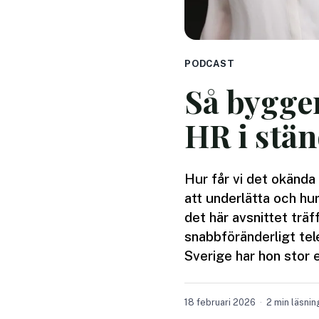
PODCAST
Så bygge
HR i stä
Hur får vi det okända
att underlätta och hu
det här avsnittet träf
snabbföränderligt tel
Sverige har hon stor 
18 februari 2026
2 min läsnin